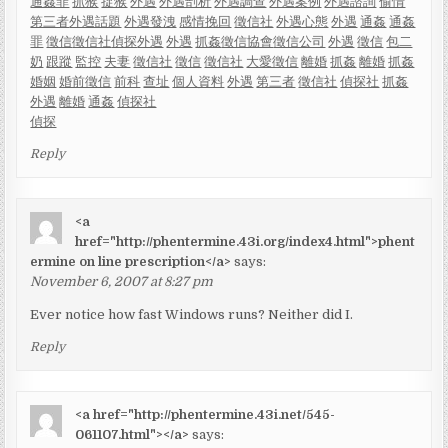
通姦罪
抓猴
捉猴
外遇
外遇剖析
外遇調查
外遇案例
外遇諮詢
偷情
第三者
外遇話題
外遇發洩
感情挽回
徵信社
外遇心態
外遇
通姦
通姦
罪
徵信
徵信社
偵探
外遇
外遇
抓姦
徵信協會
徵信公司
外遇
徵信
包二
奶
跟蹤
監控
夫妻
徵信社
徵信
徵信社
大愛徵信
離婚
抓姦
離婚
抓姦
婚姻
婚前徵信
前科
查址
個人資料
外遇
第三者
徵信社
偵探社
抓姦
外遇
離婚
通姦
偵探社
偵探
Reply
<a
href="http://phentermine.43i.org/index4.html">phent
ermine on line prescription</a>
says:
November 6, 2007 at 8:27 pm
Ever notice how fast Windows runs? Neither did I.
Reply
<a href="http://phentermine.43i.net/545-
061107.html"></a>
says: