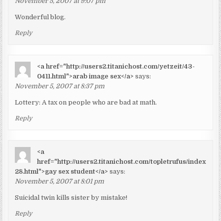
November 5, 2007 at 9:07 pm
Wonderful blog.
Reply
<a href="http://users2.titanichost.com/yetzeit/43-
0411.html">arab image sex</a>
says:
November 5, 2007 at 8:37 pm
Lottery: A tax on people who are bad at math.
Reply
<a
href="http://users2.titanichost.com/topletrufus/index
28.html">gay sex student</a>
says:
November 5, 2007 at 8:01 pm
Suicidal twin kills sister by mistake!
Reply