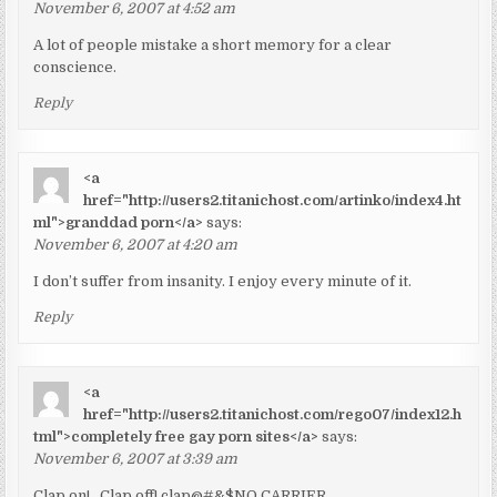
November 6, 2007 at 4:52 am
A lot of people mistake a short memory for a clear
conscience.
Reply
<a
href="http://users2.titanichost.com/artinko/index4.ht
ml">granddad porn</a>
says:
November 6, 2007 at 4:20 am
I don’t suffer from insanity. I enjoy every minute of it.
Reply
<a
href="http://users2.titanichost.com/rego07/index12.h
tml">completely free gay porn sites</a>
says:
November 6, 2007 at 3:39 am
Clap on! , Clap off! clap@#&$NO CARRIER