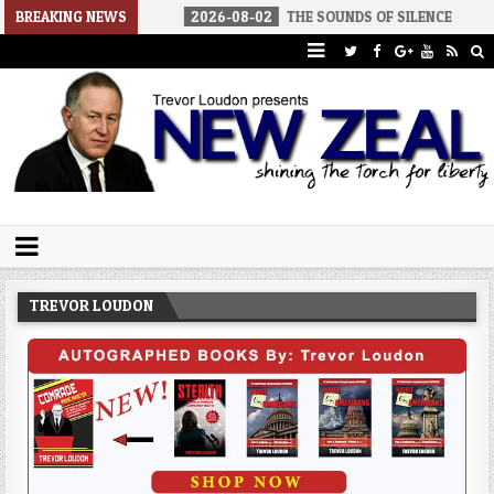
 AMERICA
BREAKING NEWS
2026-08-02
THE SOUNDS OF SILENCE
2026-08-
Trevor Loudon's New Zeal Blog
The Enemies Within
TREVOR LOUDON