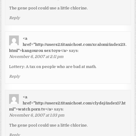
The gene pool could use a little chlorine.
Reply
<a
href="http://users2.titanichost.com/xcalomi/index23.
html">kangourou sex toys</a>
says:
November 6, 2007 at 2:11 pm
Lottery: A tax on people who are bad at math.
Reply
<a
href="http://users2.titanichost.com/clydej/index17.ht
ml">watch porn tv</a>
says:
November 6, 2007 at 1:33 pm
The gene pool could use a little chlorine.
Reply