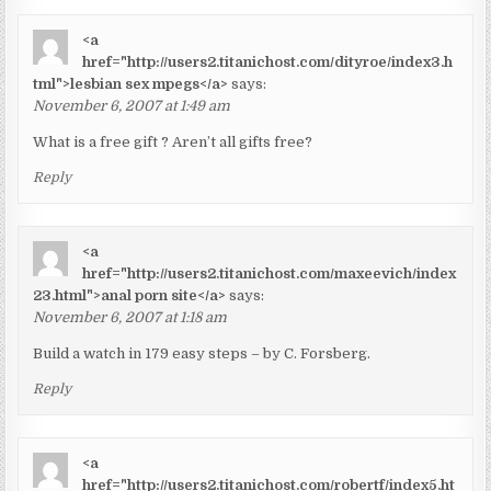
<a
href="http://users2.titanichost.com/dityroe/index3.h
tml">lesbian sex mpegs</a>
says:
November 6, 2007 at 1:49 am
What is a free gift ? Aren’t all gifts free?
Reply
<a
href="http://users2.titanichost.com/maxeevich/index
23.html">anal porn site</a>
says:
November 6, 2007 at 1:18 am
Build a watch in 179 easy steps – by C. Forsberg.
Reply
<a
href="http://users2.titanichost.com/robertf/index5.ht