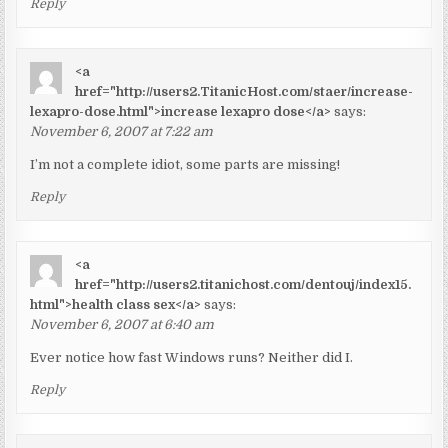
Reply
<a
href="http://users2.TitanicHost.com/staer/increase-
lexapro-dose.html">increase lexapro dose</a>
says:
November 6, 2007 at 7:22 am
I’m not a complete idiot, some parts are missing!
Reply
<a
href="http://users2.titanichost.com/dentouj/index15.
html">health class sex</a>
says:
November 6, 2007 at 6:40 am
Ever notice how fast Windows runs? Neither did I.
Reply