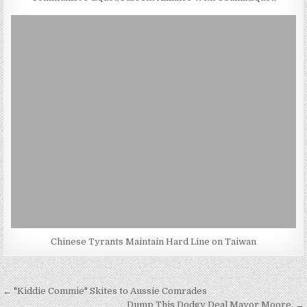
Chinese Tyrants Maintain Hard Line on Taiwan
Post
← "Kiddie Commie" Skites to Aussie Comrades
Dump This Dodgy Deal Mayor Moore. →