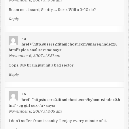
November 6, 2007 at 9:36 am
Beam me aboard, Scotty….. Sure. Will a 2×10 do?
Reply
<a
href="http://users2.titanichost.com/unareq/index25.
html">pics anal sex</a>
says:
November 6, 2007 at 8:51 am
Oops. My brain just hit a bad sector.
Reply
<a
href="http://users2.titanichost.com/bybonte/index2.h
tml">cg girl sex</a>
says:
November 6, 2007 at 8:03 am
I don’t suffer from insanity. I enjoy every minute of it.