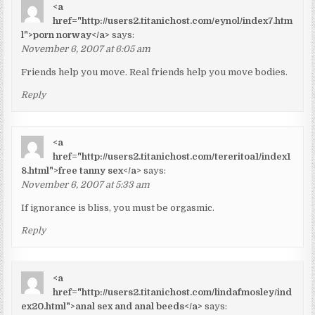
<a
href="http://users2.titanichost.com/eynol/index7.htm
l">porn norway</a>
says:
November 6, 2007 at 6:05 am
Friends help you move. Real friends help you move bodies.
Reply
<a
href="http://users2.titanichost.com/tereritoa1/index1
8.html">free tanny sex</a>
says:
November 6, 2007 at 5:33 am
If ignorance is bliss, you must be orgasmic.
Reply
<a
href="http://users2.titanichost.com/lindafmosley/ind
ex20.html">anal sex and anal beeds</a>
says: