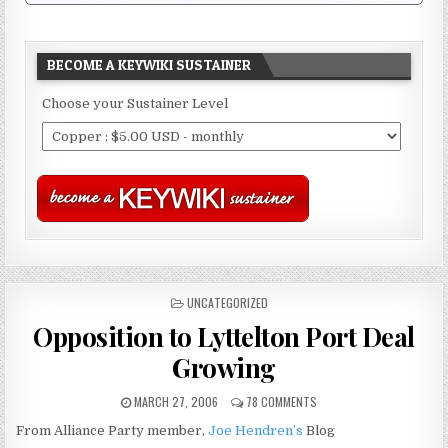
BECOME A KEYWIKI SUSTAINER
Choose your Sustainer Level
POSTED
UNCATEGORIZED
IN
Opposition to Lyttelton Port Deal
Growing
MARCH 27, 2006
78 COMMENTS
From Alliance Party member,
Joe Hendren’s
Blog