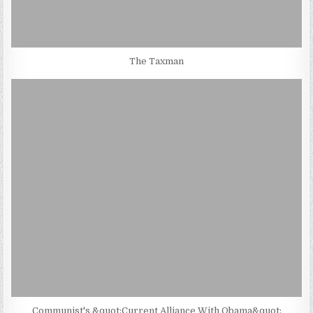
The Taxman
Communist's &quot;Current Alliance With Obama&quot;