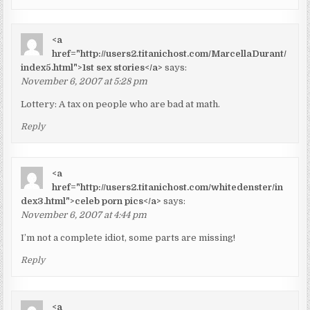
<a
href="http://users2.titanichost.com/MarcellaDurant/
index5.html">1st sex stories</a>
says:
November 6, 2007 at 5:28 pm
Lottery: A tax on people who are bad at math.
Reply
<a
href="http://users2.titanichost.com/whitedenster/in
dex3.html">celeb porn pics</a>
says:
November 6, 2007 at 4:44 pm
I’m not a complete idiot, some parts are missing!
Reply
<a