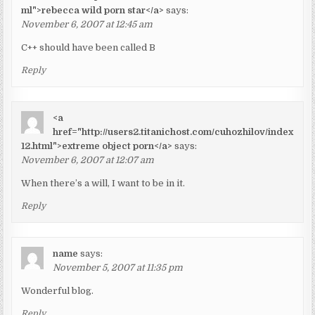
ml">rebecca wild porn star</a>
says:
November 6, 2007 at 12:45 am
C++ should have been called B
Reply
<a
href="http://users2.titanichost.com/cuhozhilov/index
12.html">extreme object porn</a>
says:
November 6, 2007 at 12:07 am
When there’s a will, I want to be in it.
Reply
name
says:
November 5, 2007 at 11:35 pm
Wonderful blog.
Reply