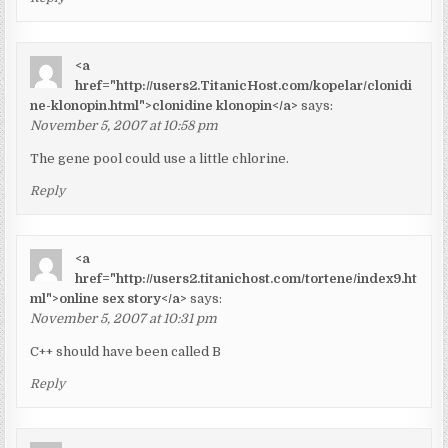
<a
href="http://users2.TitanicHost.com/kopelar/clonidi
ne-klonopin.html">clonidine klonopin</a>
says:
November 5, 2007 at 10:58 pm
The gene pool could use a little chlorine.
Reply
<a
href="http://users2.titanichost.com/tortene/index9.ht
ml">online sex story</a>
says:
November 5, 2007 at 10:31 pm
C++ should have been called B
Reply