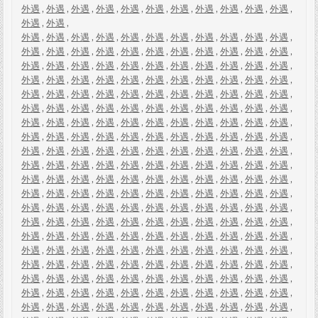
外遇
,
外遇
,
外遇
,
外遇
,
外遇
,
外遇
,
外遇
,
外遇
,
外遇
,
外遇
,
外遇
,
外遇
,
外遇
,
外遇
,
外遇
,
外遇
,
外遇
,
外遇
,
外遇
,
外遇
,
外遇
,
外遇
,
外遇
,
外遇
,
外遇
,
外遇
,
外遇
,
外遇
,
外遇
,
外遇
,
外遇
,
外遇
,
外遇
,
外遇
,
外遇
,
外遇
,
外遇
,
外遇
,
外遇
,
外遇
,
外遇
,
外遇
,
外遇
,
外遇
,
外遇
,
外遇
,
外遇
,
外遇
,
外遇
,
外遇
,
外遇
,
外遇
,
外遇
,
外遇
,
外遇
,
外遇
,
外遇
,
外遇
,
外遇
,
外遇
,
外遇
,
外遇
,
外遇
,
外遇
,
外遇
,
外遇
,
外遇
,
外遇
,
外遇
,
外遇
,
外遇
,
外遇
,
外遇
,
外遇
,
外遇
,
外遇
,
外遇
,
外遇
,
外遇
,
外遇
,
外遇
,
外遇
,
外遇
,
外遇
,
外遇
,
外遇
,
外遇
,
外遇
,
外遇
,
外遇
,
外遇
,
外遇
,
外遇
,
外遇
,
外遇
,
外遇
,
外遇
,
外遇
,
外遇
,
外遇
,
外遇
,
外遇
,
外遇
,
外遇
,
外遇
,
外遇
,
外遇
,
外遇
,
外遇
,
外遇
,
外遇
,
外遇
,
外遇
,
外遇
,
外遇
,
外遇
,
外遇
,
外遇
,
外遇
,
外遇
,
外遇
,
外遇
,
外遇
,
外遇
,
外遇
,
外遇
,
外遇
,
外遇
,
外遇
,
外遇
,
外遇
,
外遇
,
外遇
,
外遇
,
外遇
,
外遇
,
外遇
,
外遇
,
外遇
,
外遇
,
外遇
,
外遇
,
外遇
,
外遇
,
外遇
,
外遇
,
外遇
,
外遇
,
外遇
,
外遇
,
外遇
,
外遇
,
外遇
,
外遇
,
外遇
,
外遇
,
外遇
,
外遇
,
外遇
,
外遇
,
外遇
,
外遇
,
外遇
,
外遇
,
外遇
,
外遇
,
外遇
,
外遇
,
外遇
,
外遇
,
外遇
,
外遇
,
外遇
,
外遇
,
外遇
,
外遇
,
外遇
,
外遇
,
外遇
,
外遇
,
外遇
,
外遇
,
外遇
,
外遇
,
外遇
,
外遇
,
外遇
,
外遇
,
外遇
,
外遇
,
外遇
,
外遇
,
外遇
,
外遇
,
外遇
,
外遇
,
外遇
,
外遇
,
外遇
,
外遇
,
外遇
,
外遇
,
外遇
,
外遇
,
外遇
,
外遇
,
外遇
,
外遇
,
外遇
,
外遇
,
外遇
,
外遇
,
外遇
,
外遇
,
外遇
,
外遇
,
外遇
,
外遇
,
外遇
,
外遇
,
外遇
,
外遇
,
外遇
,
外遇
,
外遇
,
外遇
,
外遇
,
外遇
,
外遇
,
外遇
,
外遇
,
外遇
,
外遇
,