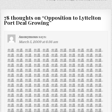
navigation
78 thoughts on “
Opposition to Lyttelton
Port Deal Growing
”
Anonymous
says:
March 5, 2009 at 6:36 am
外遇
,
外遇
,
外遇
,
外遇
,
外遇
,
外遇
,
外遇
,
外遇
,
外遇
,
外遇
,
外遇
,
外遇
,
外遇
,
外遇
,
外遇
,
外遇
,
外遇
,
外遇
,
外遇
,
外遇
,
外遇
,
外遇
,
外遇
,
外遇
,
外遇
,
外遇
,
外遇
,
外遇
,
外遇
,
外遇
,
外遇
,
外遇
,
外遇
,
外遇
,
外遇
,
外遇
,
外遇
,
外遇
,
外遇
,
外遇
,
外遇
,
外遇
,
外遇
,
外遇
,
外遇
,
外遇
,
外遇
,
外遇
,
外遇
,
外遇
,
外遇
,
外遇
,
外遇
,
外遇
,
外遇
,
外遇
,
外遇
,
外遇
,
外遇
,
外遇
,
外遇
,
外遇
,
外遇
,
外遇
,
外遇
,
外遇
,
外遇
,
外遇
,
外遇
,
外遇
,
外遇
,
外遇
,
外遇
,
外遇
,
外遇
,
外遇
,
外遇
,
外遇
,
外遇
,
外遇
,
外遇
,
外遇
,
外遇
,
外遇
,
外遇
,
外遇
,
外遇
,
外遇
,
外遇
,
外遇
,
外遇
,
外遇
,
外遇
,
外遇
,
外遇
,
外遇
,
外遇
,
外遇
,
外遇
,
外遇
,
外遇
,
外遇
,
外遇
,
外遇
,
外遇
,
外遇
,
外遇
,
外遇
,
外遇
,
外遇
,
外遇
,
外遇
,
外遇
,
外遇
,
外遇
,
外遇
,
外遇
,
外遇
,
外遇
,
外遇
,
外遇
,
外遇
,
外遇
,
外遇
,
外遇
,
外遇
,
外遇
,
外遇
,
外遇
,
外遇
,
外遇
,
外遇
,
外遇
,
外遇
,
外遇
,
外遇
,
外遇
,
外遇
,
外遇
,
外遇
,
外遇
,
外遇
,
外遇
,