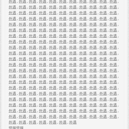
外遇
,
外遇
,
外遇
,
外遇
,
外遇
,
外遇
,
外遇
,
外遇
,
外遇
,
外遇
,
外遇
,
外遇
,
外遇
,
外遇
,
外遇
,
外遇
,
外遇
,
外遇
,
外遇
,
外遇
,
外遇
,
外遇
,
外遇
,
外遇
,
外遇
,
外遇
,
外遇
,
外遇
,
外遇
,
外遇
,
外遇
,
外遇
,
外遇
,
外遇
,
外遇
,
外遇
,
外遇
,
外遇
,
外遇
,
外遇
,
外遇
,
外遇
,
外遇
,
外遇
,
外遇
,
外遇
,
外遇
,
外遇
,
外遇
,
外遇
,
外遇
,
外遇
,
外遇
,
外遇
,
外遇
,
外遇
,
外遇
,
外遇
,
外遇
,
外遇
,
外遇
,
外遇
,
外遇
,
外遇
,
外遇
,
外遇
,
外遇
,
外遇
,
外遇
,
外遇
,
外遇
,
外遇
,
外遇
,
外遇
,
外遇
,
外遇
,
外遇
,
外遇
,
外遇
,
外遇
,
外遇
,
外遇
,
外遇
,
外遇
,
外遇
,
外遇
,
外遇
,
外遇
,
外遇
,
外遇
,
外遇
,
外遇
,
外遇
,
外遇
,
外遇
,
外遇
,
外遇
,
外遇
,
外遇
,
外遇
,
外遇
,
外遇
,
外遇
,
外遇
,
外遇
,
外遇
,
外遇
,
外遇
,
外遇
,
外遇
,
外遇
,
外遇
,
外遇
,
外遇
,
外遇
,
外遇
,
外遇
,
外遇
,
外遇
,
外遇
,
外遇
,
外遇
,
外遇
,
外遇
,
外遇
,
外遇
,
外遇
,
外遇
,
外遇
,
外遇
,
外遇
,
外遇
,
外遇
,
外遇
,
外遇
,
外遇
,
外遇
,
外遇
,
外遇
,
外遇
,
外遇
,
外遇
,
外遇
,
外遇
,
外遇
,
外遇
,
外遇
,
外遇
,
外遇
,
外遇
,
外遇
,
外遇
,
外遇
,
外遇
,
外遇
,
外遇
,
外遇
,
外遇
,
外遇
,
外遇
,
外遇
,
外遇
,
外遇
,
外遇
,
外遇
,
外遇
,
外遇
,
外遇
,
外遇
,
外遇
,
外遇
,
外遇
,
外遇
,
外遇
,
外遇
,
外遇
,
外遇
,
外遇
,
外遇
,
外遇
,
外遇
,
外遇
,
外遇
,
外遇
,
外遇
,
外遇
,
外遇
,
外遇
,
外遇
,
外遇
,
外遇
,
外遇
,
外遇
,
外遇
,
外遇
,
外遇
,
外遇
,
外遇
,
外遇
,
外遇
,
外遇
,
外遇
,
外遇
,
外遇
,
外遇
,
外遇
,
外遇
,
外遇
,
外遇
,
外遇
,
外遇
,
外遇
,
外遇
,
外遇
,
外遇
,
外遇
,
外遇
,
外遇
,
外遇
,
外遇
,
外遇
,
外遇
,
外遇
,
外遇
,
外遇
,
外遇
,
外遇
,
外遇
,
外遇
,
外遇
,
外遇
,
外遇
,
外遇
,
外遇
,
外遇
,
外遇
,
外遇
,
外遇
劈腿
劈腿