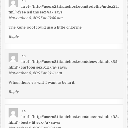
<a
href="http://users2.titanichost.com/tedethe/index2.h
tml">free asians sex</a>
says:
November 6, 2007 at 10:59 am
The gene pool could use a little chlorine.
Reply
<a
href="http://users2.titanichost.com/deswef/index35.
html">cartoon sex girl</a>
says:
November 6, 2007 at 10:16 am
When there’s a will, I want to be in it.
Reply
<a
href="http://users2.titanichost.com/mezers/index33.
html">busty fit sex</a>
says: