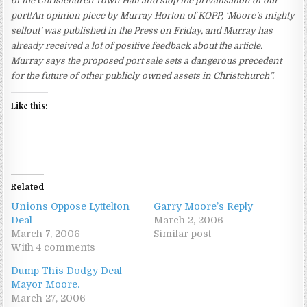
of the Christchurch Town Hall and stop the privatisation of our
port!An opinion piece by Murray Horton of KOPP, ‘Moore’s mighty
sellout’ was published in the Press on Friday, and Murray has
already received a lot of positive feedback about the article.
Murray says the proposed port sale sets a dangerous precedent
for the future of other publicly owned assets in Christchurch”.
Like this:
Related
Unions Oppose Lyttelton
Garry Moore’s Reply
Deal
March 2, 2006
March 7, 2006
Similar post
With 4 comments
Dump This Dodgy Deal
Mayor Moore.
March 27, 2006