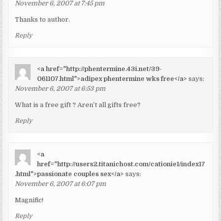
November 6, 2007 at 7:45 pm
Thanks to author.
Reply
<a href="http://phentermine.43i.net/39-
061107.html">adipex phentermine wks free</a>
says:
November 6, 2007 at 6:53 pm
What is a free gift ? Aren’t all gifts free?
Reply
<a
href="http://users2.titanichost.com/cationie1/index17
.html">passionate couples sex</a>
says:
November 6, 2007 at 6:07 pm
Magnific!
Reply