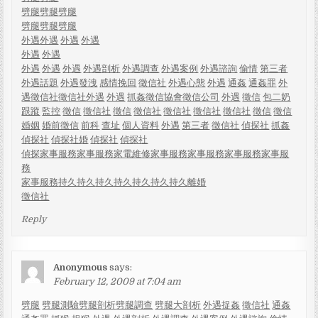
劈腿
劈腿
劈腿
劈腿
劈腿
劈腿
外遇
外遇
外遇
外遇
外遇
外遇
外遇
外遇
外遇
外遇剖析
外遇調查
外遇案例
外遇諮詢
偷情
第三者
外遇話題
外遇發洩
感情挽回
徵信社
外遇心態
外遇
通姦
通姦罪
外
遇
徵信社
徵信社
外遇
外遇
抓姦
徵信協會
徵信公司
外遇
徵信
包二奶
跟蹤
監控
徵信
徵信社
徵信
徵信社
徵信社
徵信社
徵信社
徵信
徵信
婚姻
婚前徵信
前科
查址
個人資料
外遇
第三者
徵信社
偵探社
抓姦
偵探社
偵探社婚
偵探社
偵探社
偵探
家事服務
家事服務
家電維修
家事服務
家事服務
家事服務
家事服
務
家事服務
持久
持久
持久
持久
持久
持久
持久
離婚
徵信社
Reply
Anonymous
says:
February 12, 2009 at 7:04 am
劈腿
劈腿測驗
劈腿剖析
劈腿調查
劈腿大剖析
外遇
捉姦
徵信社
通姦