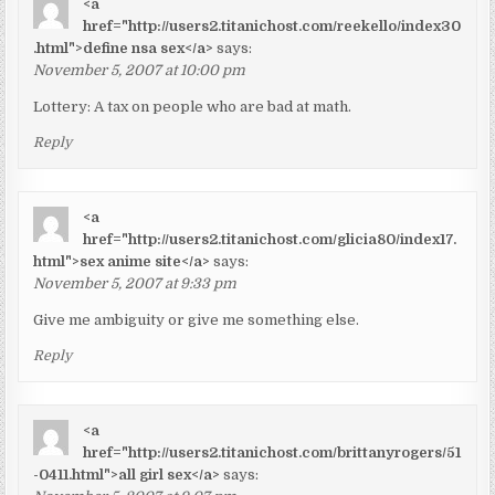
<a
href="http://users2.titanichost.com/reekello/index30
.html">define nsa sex</a>
says:
November 5, 2007 at 10:00 pm
Lottery: A tax on people who are bad at math.
Reply
<a
href="http://users2.titanichost.com/glicia80/index17.
html">sex anime site</a>
says:
November 5, 2007 at 9:33 pm
Give me ambiguity or give me something else.
Reply
<a
href="http://users2.titanichost.com/brittanyrogers/51
-0411.html">all girl sex</a>
says: