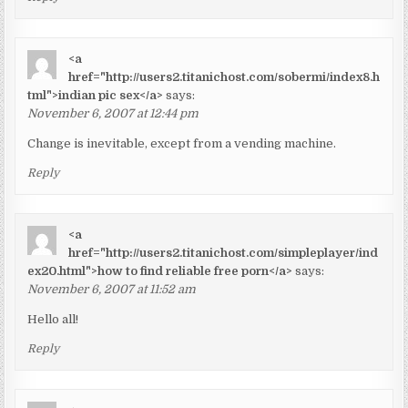
<a
href="http://users2.titanichost.com/sobermi/index8.h
tml">indian pic sex</a>
says:
November 6, 2007 at 12:44 pm
Change is inevitable, except from a vending machine.
Reply
<a
href="http://users2.titanichost.com/simpleplayer/ind
ex20.html">how to find reliable free porn</a>
says:
November 6, 2007 at 11:52 am
Hello all!
Reply