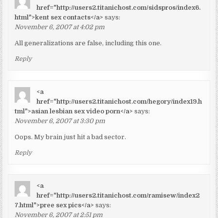
href="http://users2.titanichost.com/sidspros/index6.
html">kent sex contacts</a>
says:
November 6, 2007 at 4:02 pm
All generalizations are false, including this one.
Reply
<a
href="http://users2.titanichost.com/hegory/index19.h
tml">asian lesbian sex video porn</a>
says:
November 6, 2007 at 3:30 pm
Oops. My brain just hit a bad sector.
Reply
<a
href="http://users2.titanichost.com/ramisew/index2
7.html">pree sex pics</a>
says:
November 6, 2007 at 2:51 pm