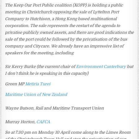
The Keep Our Port Public coalition (KOPP) is holding a public
meeting in Christchurch opposing the sale of Lyttelton Port
Company to Hutchison, a Hong Kong based multinational
corporation. The sale represents the restart of the agenda to
privatise publicly owned assets, and there are good indications the
sale of the port could be followed by the privatisation of the bus
company and Citycare. We already have an impressive list of
speakers for the meeting, including
Sir Kerry Burke (the current chair of
Environment Canterbury
but
I don’t think he is speaking in this capacity)
Green MP
Metiria Turei
Maritime Union of New Zealand
Wayne Butson, Rail and Maritime Transport Union
Murray Horton,
CAFCA
So at 7.30 pm on Monday 10 April come along to the Limes Room