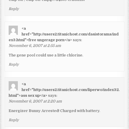
Reply
<a
href="http://users2.titanichost.com/dasistorama/ind
ex3.html">free ungerage porn</a>
says:
November 6, 2007 at 2:55 am
The gene pool could use a little chlorine.
Reply
<a
href="http://users2.titanichost.com/liperwo/index32.
html">ass sex up</a>
says:
November 6, 2007 at 2:20 am
Energizer Bunny Arrested! Charged with battery.
Reply