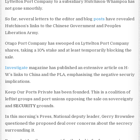
Lyttelton Port Company to a subsidiary Hutchison-Whampoa has
not gone smoothly.
So far, several letters to the editor and blog
posts
have revealed
Hutchison’s links to the Chinese Government and Peoples
Liberation Army.
Otago Port Company has swooped on Lyttelton Port Company
shares, taking a 10% stake and at least temporarily blocking the
sale.
Investigate
magazine has published an extensive article on H-
W’s links to China and the PLA, emphasising the negative securiy
implications.
Keep Our Ports Private has been founded. This is a coalition of
leftist groups and port unions opposing the sale on sovereignty
and
SECURITY
grounds.
In this morning’s Press, National deputy leader, Gerry Brownlee
questioned the proposed deal over concerns about the secrecy
surrounding it.