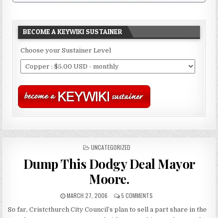
BECOME A KEYWIKI SUSTAINER
Choose your Sustainer Level
POSTED
UNCATEGORIZED
IN
Dump This Dodgy Deal Mayor
Moore.
MARCH 27, 2006
5 COMMENTS
So far, Cristcthurch City Council’s plan to sell a part share in the