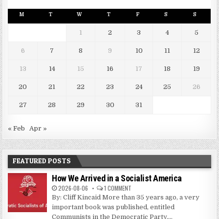
M
T
W
T
F
S
S
1
2
3
4
5
6
7
8
9
10
11
12
13
14
15
16
17
18
19
20
21
22
23
24
25
26
27
28
29
30
31
« Feb
Apr »
FEATURED POSTS
How We Arrived in a Socialist America
2026-08-06
1 COMMENT
By: Cliff Kincaid More than 35 years ago, a very
important book was published, entitled
Communists in the Democratic Party....