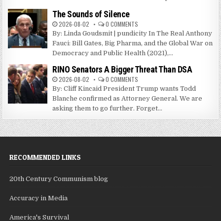
The Sounds of Silence
2026-08-02
0 COMMENTS
By: Linda Goudsmit | pundicity In The Real Anthony
Fauci: Bill Gates, Big Pharma, and the Global War on
Democracy and Public Health (2021),...
RINO Senators A Bigger Threat Than DSA
2026-08-02
0 COMMENTS
By: Cliff Kincaid President Trump wants Todd
Blanche confirmed as Attorney General. We are
asking them to go further. Forget...
RECOMMENDED LINKS
20th Century Communism blog
Accuracy in Media
America's Survival