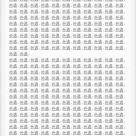
外遇
,
外遇
,
外遇
,
外遇
,
外遇
,
外遇
,
外遇
,
外遇
,
外遇
,
外遇
,
外遇
,
外遇
,
外遇
,
外遇
,
外遇
,
外遇
,
外遇
,
外遇
,
外遇
,
外遇
,
外遇
,
外遇
,
外遇
,
外遇
,
外遇
,
外遇
,
外遇
,
外遇
,
外遇
,
外遇
,
外遇
,
外遇
,
外遇
,
外遇
,
外遇
,
外遇
,
外遇
,
外遇
,
外遇
,
外遇
,
外遇
,
外遇
,
外遇
,
外遇
,
外遇
,
外遇
,
外遇
,
外遇
,
外遇
,
外遇
,
外遇
,
外遇
,
外遇
,
外遇
,
外遇
,
外遇
,
外遇
,
外遇
,
外遇
,
外遇
,
外遇
,
外遇
,
外遇
,
外遇
,
外遇
,
外遇
,
外遇
,
外遇
,
外遇
,
外遇
,
外遇
,
外遇
,
外遇
,
外遇
,
外遇
,
外遇
,
外遇
,
外遇
,
外遇
,
外遇
,
外遇
,
外遇
,
外遇
,
外遇
,
外遇
,
外遇
,
外遇
,
外遇
,
外遇
,
外遇
,
外遇
,
外遇
,
外遇
,
外遇
,
外遇
,
外遇
,
外遇
,
外遇
,
外遇
,
外遇
,
外遇
,
外遇
,
外遇
,
外遇
,
外遇
,
外遇
,
外遇
,
外遇
,
外遇
,
外遇
,
外遇
,
外遇
,
外遇
,
外遇
,
外遇
,
外遇
,
外遇
,
外遇
,
外遇
,
外遇
,
外遇
,
外遇
,
外遇
,
外遇
,
外遇
,
外遇
,
外遇
,
外遇
,
外遇
,
外遇
,
外遇
,
外遇
,
外遇
,
外遇
,
外遇
,
外遇
,
外遇
,
外遇
,
外遇
,
外遇
,
外遇
,
外遇
,
外遇
,
外遇
,
外遇
,
外遇
,
外遇
,
外遇
,
外遇
,
外遇
,
外遇
,
外遇
,
外遇
,
外遇
,
外遇
,
外遇
,
外遇
,
外遇
,
外遇
,
外遇
,
外遇
,
外遇
,
外遇
,
外遇
,
外遇
,
外遇
,
外遇
,
外遇
,
外遇
,
外遇
,
外遇
,
外遇
,
外遇
,
外遇
,
外遇
,
外遇
,
外遇
,
外遇
,
外遇
,
外遇
,
外遇
,
外遇
,
外遇
,
外遇
,
外遇
,
外遇
,
外遇
,
外遇
,
外遇
,
外遇
,
外遇
,
外遇
,
外遇
,
外遇
,
外遇
,
外遇
,
外遇
,
外遇
,
外遇
,
外遇
,
外遇
,
外遇
,
外遇
,
外遇
,
外遇
,
外遇
,
外遇
,
外遇
,
外遇
,
外遇
,
外遇
,
外遇
,
外遇
,
外遇
,
外遇
,
外遇
,
外遇
,
外遇
,
外遇
,
外遇
,
外遇
,
外遇
,
外遇
,
外遇
,
外遇
,
外遇
,
外遇
,
外遇
,
外遇
,
外遇
,
外遇
,
外遇
,
外遇
,