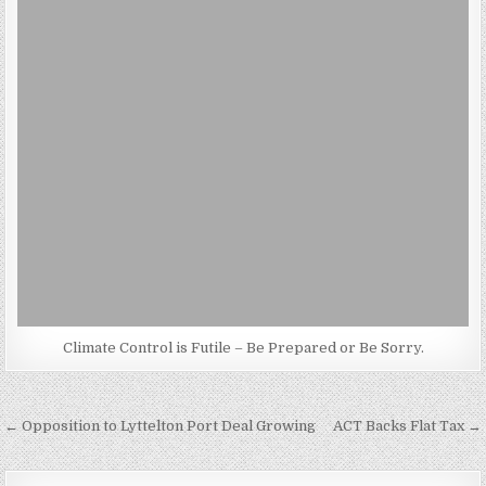
Climate Control is Futile – Be Prepared or Be Sorry.
Post
← Opposition to Lyttelton Port Deal Growing
ACT Backs Flat Tax →
navigation