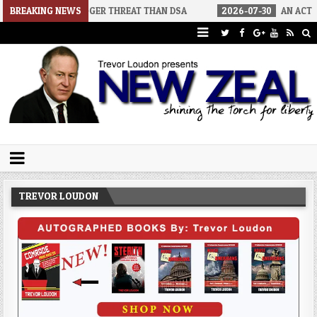
ORS A BIGGER THREAT THAN DSA
BREAKING NEWS
2026-07-30
AN ACT OF WAR
Trevor Loudon's New Zeal Blog
The Enemies Within
TREVOR LOUDON