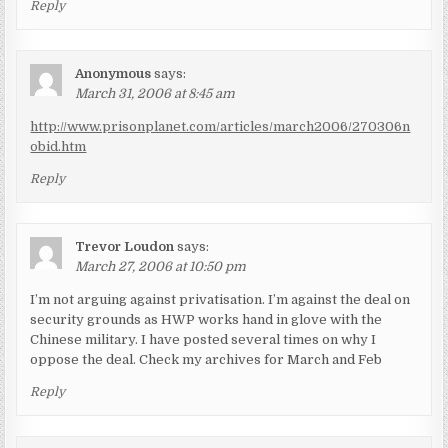
Reply
Anonymous
says:
March 31, 2006 at 8:45 am
http://www.prisonplanet.com/articles/march2006/270306n
obid.htm
Reply
Trevor Loudon
says:
March 27, 2006 at 10:50 pm
I’m not arguing against privatisation. I’m against the deal on
security grounds as HWP works hand in glove with the
Chinese military. I have posted several times on why I
oppose the deal. Check my archives for March and Feb
Reply