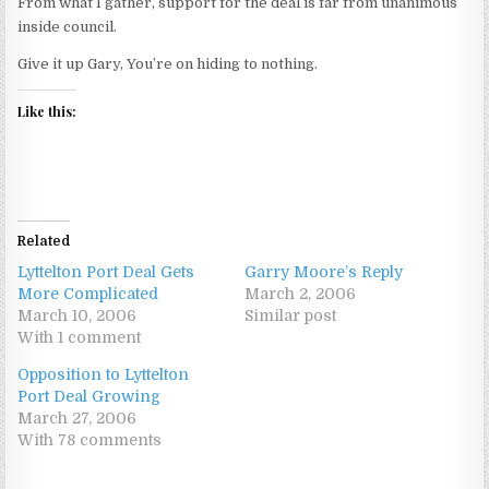
From what I gather, support for the deal is far from unanimous
inside council.
Give it up Gary, You’re on hiding to nothing.
Like this:
Related
Lyttelton Port Deal Gets
Garry Moore’s Reply
More Complicated
March 2, 2006
March 10, 2006
Similar post
With 1 comment
Opposition to Lyttelton
Port Deal Growing
March 27, 2006
With 78 comments