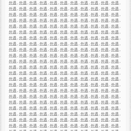
外遇
,
外遇
,
外遇
,
外遇
,
外遇
,
外遇
,
外遇
,
外遇
,
外遇
,
外遇
,
外遇
,
外遇
,
外遇
,
外遇
,
外遇
,
外遇
,
外遇
,
外遇
,
外遇
,
外遇
,
外遇
,
外遇
,
外遇
,
外遇
,
外遇
,
外遇
,
外遇
,
外遇
,
外遇
,
外遇
,
外遇
,
外遇
,
外遇
,
外遇
,
外遇
,
外遇
,
外遇
,
外遇
,
外遇
,
外遇
,
外遇
,
外遇
,
外遇
,
外遇
,
外遇
,
外遇
,
外遇
,
外遇
,
外遇
,
外遇
,
外遇
,
外遇
,
外遇
,
外遇
,
外遇
,
外遇
,
外遇
,
外遇
,
外遇
,
外遇
,
外遇
,
外遇
,
外遇
,
外遇
,
外遇
,
外遇
,
外遇
,
外遇
,
外遇
,
外遇
,
外遇
,
外遇
,
外遇
,
外遇
,
外遇
,
外遇
,
外遇
,
外遇
,
外遇
,
外遇
,
外遇
,
外遇
,
外遇
,
外遇
,
外遇
,
外遇
,
外遇
,
外遇
,
外遇
,
外遇
,
外遇
,
外遇
,
外遇
,
外遇
,
外遇
,
外遇
,
外遇
,
外遇
,
外遇
,
外遇
,
外遇
,
外遇
,
外遇
,
外遇
,
外遇
,
外遇
,
外遇
,
外遇
,
外遇
,
外遇
,
外遇
,
外遇
,
外遇
,
外遇
,
外遇
,
外遇
,
外遇
,
外遇
,
外遇
,
外遇
,
外遇
,
外遇
,
外遇
,
外遇
,
外遇
,
外遇
,
外遇
,
外遇
,
外遇
,
外遇
,
外遇
,
外遇
,
外遇
,
外遇
,
外遇
,
外遇
,
外遇
,
外遇
,
外遇
,
外遇
,
外遇
,
外遇
,
外遇
,
外遇
,
外遇
,
外遇
,
外遇
,
外遇
,
外遇
,
外遇
,
外遇
,
外遇
,
外遇
,
外遇
,
外遇
,
外遇
,
外遇
,
外遇
,
外遇
,
外遇
,
外遇
,
外遇
,
外遇
,
外遇
,
外遇
,
外遇
,
外遇
,
外遇
,
外遇
,
外遇
,
外遇
,
外遇
,
外遇
,
外遇
,
外遇
,
外遇
,
外遇
,
外遇
,
外遇
,
外遇
,
外遇
,
外遇
,
外遇
,
外遇
,
外遇
,
外遇
,
外遇
,
外遇
,
外遇
,
外遇
,
外遇
,
外遇
,
外遇
,
外遇
,
外遇
,
外遇
,
外遇
,
外遇
,
外遇
,
外遇
,
外遇
,
外遇
,
外遇
,
外遇
,
外遇
,
外遇
,
外遇
,
外遇
,
外遇
,
外遇
,
外遇
,
外遇
,
外遇
,
外遇
,
外遇
,
外遇
,
外遇
,
外遇
,
外遇
,
外遇
,
外遇
,
外遇
,
外遇
,
外遇
,
外遇
,
外遇
,
外遇
,
外遇
,
外遇
,
外遇
,
外遇
,
外遇
,
外遇
,
外遇
,
外遇
,
外遇
,
外遇
,
外遇
,
外遇
,
外遇
,
外遇
,
外遇
,