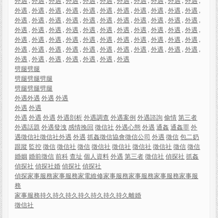
外遇
,
外遇
,
外遇
,
外遇
,
外遇
,
外遇
,
外遇
,
外遇
,
外遇
,
外遇
,
外遇
,
外遇
,
外遇
,
外遇
,
外遇
,
外遇
,
外遇
,
外遇
,
外遇
,
外遇
,
外遇
,
外遇
,
外遇
,
外遇
,
外遇
,
外遇
,
外遇
,
外遇
,
外遇
,
外遇
,
外遇
,
外遇
,
外遇
,
外遇
,
外遇
,
外遇
,
外遇
,
外遇
,
外遇
,
外遇
,
外遇
,
外遇
,
外遇
,
外遇
,
外遇
,
外遇
,
外遇
,
外遇
,
外遇
,
外遇
,
外遇
,
外遇
,
外遇
,
外遇
,
外遇
,
外遇
,
外遇
,
外遇
,
外遇
,
外遇
,
外遇
,
外遇
,
外遇
,
外遇
,
外遇
,
外遇
,
外遇
,
外遇
,
外遇
,
外遇
,
外遇
,
外遇
,
外遇
劈腿
劈腿
劈腿
劈腿
劈腿
劈腿
劈腿
劈腿
外遇
外遇
外遇
外遇
外遇
外遇
外遇
外遇
外遇
外遇剖析
外遇調查
外遇案例
外遇諮詢
偷情
第三者
外遇話題
外遇發洩
感情挽回
徵信社
外遇心態
外遇
通姦
通姦罪
外
遇
徵信社
徵信社
外遇
外遇
抓姦
徵信協會
徵信公司
外遇
徵信
包二奶
跟蹤
監控
徵信
徵信社
徵信
徵信社
徵信社
徵信社
徵信社
徵信
徵信
婚姻
婚前徵信
前科
查址
個人資料
外遇
第三者
徵信社
偵探社
抓姦
偵探社
偵探社婚
偵探社
偵探社
偵探
家事服務
家事服務
家電維修
家事服務
家事服務
家事服務
家事服
務
家事服務
持久
持久
持久
持久
持久
持久
持久
離婚
徵信社