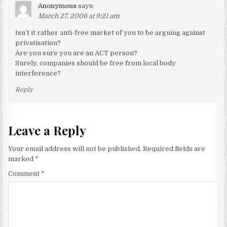
Anonymous
says:
March 27, 2006 at 9:21 am
Isn’t it rather anti-free market of you to be arguing against
privatisation?
Are you sure you are an ACT person?
Surely, companies should be free from local body
interference?
Reply
Leave a Reply
Your email address will not be published.
Required fields are
marked
*
Comment
*