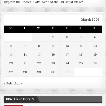
Explain the Radical Take-over of the US. Must View!!!
March 2006
M
T
W
T
F
S
S
1
2
3
4
5
6
7
8
9
10
11
12
13
14
15
16
17
18
19
20
21
22
23
24
25
26
27
28
29
30
31
« Feb
Apr »
FEATURED POSTS