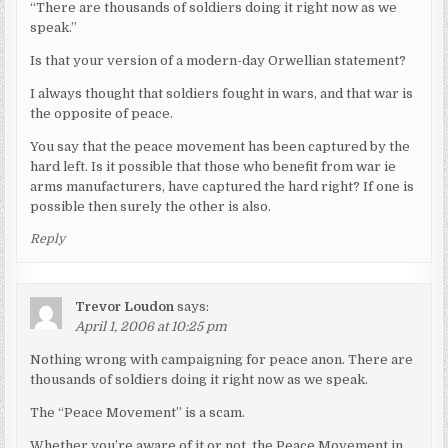
“There are thousands of soldiers doing it right now as we
speak.”
Is that your version of a modern-day Orwellian statement?
I always thought that soldiers fought in wars, and that war is
the opposite of peace.
You say that the peace movement has been captured by the
hard left. Is it possible that those who benefit from war ie
arms manufacturers, have captured the hard right? If one is
possible then surely the other is also.
Reply
Trevor Loudon
says:
April 1, 2006 at 10:25 pm
Nothing wrong with campaigning for peace anon. There are
thousands of soldiers doing it right now as we speak.
The “Peace Movement” is a scam.
Whether you’re aware of it or not, the Peace Movement in