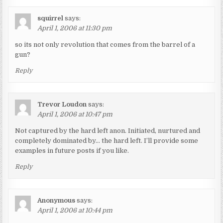
squirrel
says:
April 1, 2006 at 11:30 pm
so its not only revolution that comes from the barrel of a
gun?
Reply
Trevor Loudon
says:
April 1, 2006 at 10:47 pm
Not captured by the hard left anon. Initiated, nurtured and
completely dominated by… the hard left. I’ll provide some
examples in future posts if you like.
Reply
Anonymous
says:
April 1, 2006 at 10:44 pm