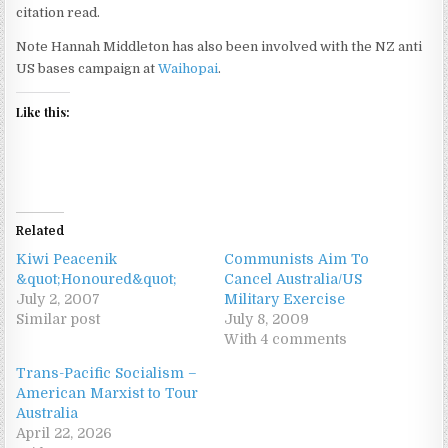
citation read.
Note Hannah Middleton has also been involved with the NZ anti
US bases campaign at
Waihopai
.
Like this:
Related
Kiwi Peacenik
Communists Aim To
&quot;Honoured&quot;
Cancel Australia/US
July 2, 2007
Military Exercise
Similar post
July 8, 2009
With 4 comments
Trans-Pacific Socialism –
American Marxist to Tour
Australia
April 22, 2026