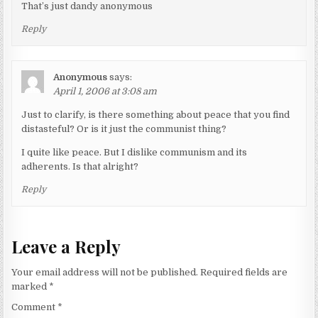
That’s just dandy anonymous
Reply
Anonymous
says:
April 1, 2006 at 3:08 am
Just to clarify, is there something about peace that you find
distasteful? Or is it just the communist thing?
I quite like peace. But I dislike communism and its
adherents. Is that alright?
Reply
Leave a Reply
Your email address will not be published.
Required fields are
marked
*
Comment
*