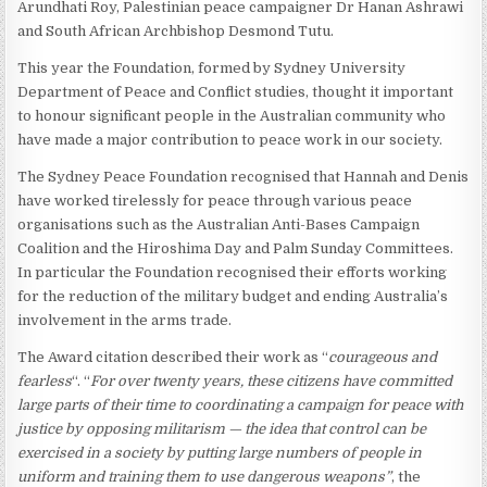
Arundhati Roy, Palestinian peace campaigner Dr Hanan Ashrawi
and South African Archbishop Desmond Tutu.
This year the Foundation, formed by Sydney University
Department of Peace and Conflict studies, thought it important
to honour significant people in the Australian community who
have made a major contribution to peace work in our society.
The Sydney Peace Foundation recognised that Hannah and Denis
have worked tirelessly for peace through various peace
organisations such as the Australian Anti-Bases Campaign
Coalition and the Hiroshima Day and Palm Sunday Committees.
In particular the Foundation recognised their efforts working
for the reduction of the military budget and ending Australia’s
involvement in the arms trade.
The Award citation described their work as “
courageous and
fearless
“. “
For over twenty years, these citizens have committed
large parts of their time to coordinating a campaign for peace with
justice by opposing militarism — the idea that control can be
exercised in a society by putting large numbers of people in
uniform and training them to use dangerous weapons”
, the