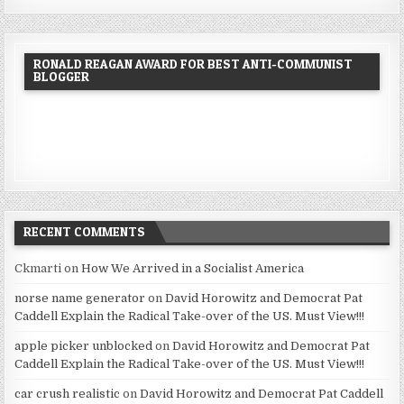
RONALD REAGAN AWARD FOR BEST ANTI-COMMUNIST
BLOGGER
RECENT COMMENTS
Ckmarti
on
How We Arrived in a Socialist America
norse name generator
on
David Horowitz and Democrat Pat
Caddell Explain the Radical Take-over of the US. Must View!!!
apple picker unblocked
on
David Horowitz and Democrat Pat
Caddell Explain the Radical Take-over of the US. Must View!!!
car crush realistic
on
David Horowitz and Democrat Pat Caddell