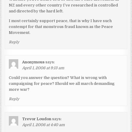
NZ and every other country I’ve researched is controlled
and directed by the hard left.
I most certainly support peace, that is why I have such
contempt for that monstrous fraud known as the Peace
Movement.
Reply
Anonymous
says:
April 1, 2006 at 9:13 am
Could you answer the question? What is wrong with
campaigning for peace? Should we all march demanding
more war?
Reply
Trevor Loudon
says:
April 1, 2006 at 4:40 am