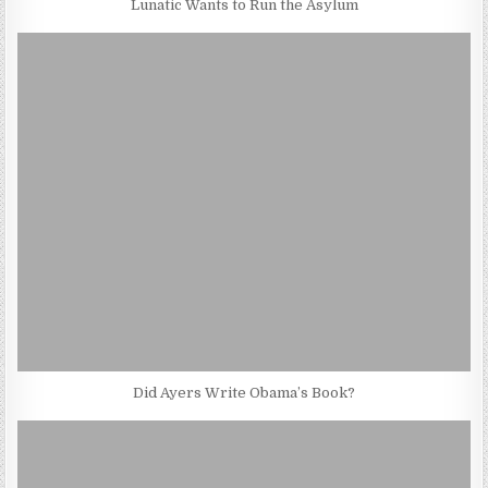
Lunatic Wants to Run the Asylum
Did Ayers Write Obama’s Book?