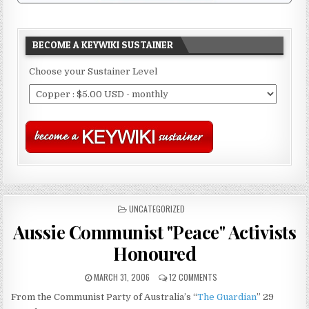
BECOME A KEYWIKI SUSTAINER
Choose your Sustainer Level
POSTED
UNCATEGORIZED
IN
Aussie Communist "Peace" Activists
Honoured
MARCH 31, 2006
12 COMMENTS
From the Communist Party of Australia’s “
The Guardian
” 29