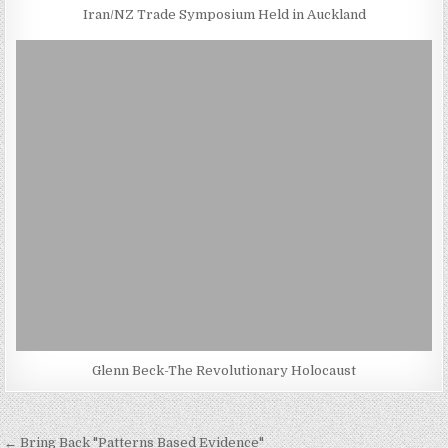
Iran/NZ Trade Symposium Held in Auckland
Glenn Beck-The Revolutionary Holocaust
Post
← Bring Back "Patterns Based Evidence"