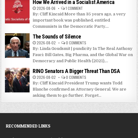
How We Arrived in a Socialist America
2026-08-06
1 COMMENT
By: Cliff Kincaid More than 35 years ago, a very
important book was published, entitled
Communists in the Democratic Party....
The Sounds of Silence
2026-08-02
0 COMMENTS
By: Linda Goudsmit | pundicity In The Real Anthony
Fauci: Bill Gates, Big Pharma, and the Global War on
Democracy and Public Health (2021),...
RINO Senators A Bigger Threat Than DSA
2026-08-02
0 COMMENTS
By: Cliff Kincaid President Trump wants Todd
Blanche confirmed as Attorney General. We are
asking them to go further. Forget...
RECOMMENDED LINKS