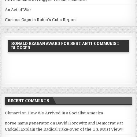
An Act of War
Curious Gaps in Rubio’s Cuba Report
RONALD REAGAN AWARD FOR BEST ANTI-COMMUNIST
BLOGGER
RECENT COMMENTS
Ckmarti
on
How We Arrived in a Socialist America
norse name generator
on
David Horowitz and Democrat Pat
Caddell Explain the Radical Take-over of the US. Must View!!!