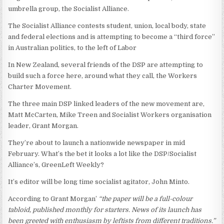
umbrella group, the Socialist Alliance.
The Socialist Alliance contests student, union, local body, state
and federal elections and is attempting to become a “third force”
in Australian politics, to the left of Labor
In New Zealand, several friends of the DSP are attempting to
build such a force here, around what they call, the Workers
Charter Movement.
The three main DSP linked leaders of the new movement are,
Matt McCarten, Mike Treen and Socialist Workers organisation
leader, Grant Morgan.
They’re about to launch a nationwide newspaper in mid
February. What’s the bet it looks a lot like the DSP/Socialist
Alliance’s, GreenLeft Weekly?
It’s editor will be long time socialist agitator, John Minto.
According to Grant Morgan’
“the paper will be a full-colour
tabloid, published monthly for starters. News of its launch has
been greeted with enthusiasm by leftists from different traditions.”