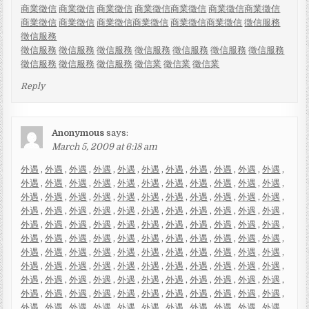
商業徵信
商業徵信
商業徵信
商業徵信
商業徵信
商業徵信
商業徵信
商業徵信
商業徵信
商業徵信
商業徵信
商業徵信
商業徵信
徵信服務
徵信服務
徵信服務
徵信服務
徵信服務
徵信服務
徵信服務
徵信服務
徵信服務
徵信服務
徵信服務
徵信服務
徵信業
徵信業
徵信業
Reply
Anonymous
says:
March 5, 2009 at 6:18 am
外遇
,
外遇
,
外遇
,
外遇
,
外遇
,
外遇
,
外遇
,
外遇
,
外遇
,
外遇
,
外遇
,
外遇
,
外遇
,
外遇
,
外遇
,
外遇
,
外遇
,
外遇
,
外遇
,
外遇
,
外遇
,
外遇
,
外遇
,
外遇
,
外遇
,
外遇
,
外遇
,
外遇
,
外遇
,
外遇
,
外遇
,
外遇
,
外遇
,
外遇
,
外遇
,
外遇
,
外遇
,
外遇
,
外遇
,
外遇
,
外遇
,
外遇
,
外遇
,
外遇
,
外遇
,
外遇
,
外遇
,
外遇
,
外遇
,
外遇
,
外遇
,
外遇
,
外遇
,
外遇
,
外遇
,
外遇
,
外遇
,
外遇
,
外遇
,
外遇
,
外遇
,
外遇
,
外遇
,
外遇
,
外遇
,
外遇
,
外遇
,
外遇
,
外遇
,
外遇
,
外遇
,
外遇
,
外遇
,
外遇
,
外遇
,
外遇
,
外遇
,
外遇
,
外遇
,
外遇
,
外遇
,
外遇
,
外遇
,
外遇
,
外遇
,
外遇
,
外遇
,
外遇
,
外遇
,
外遇
,
外遇
,
外遇
,
外遇
,
外遇
,
外遇
,
外遇
,
外遇
,
外遇
,
外遇
,
外遇
,
外遇
,
外遇
,
外遇
,
外遇
,
外遇
,
外遇
,
外遇
,
外遇
,
外遇
,
外遇
,
外遇
,
外遇
,
外遇
,
外遇
,
外遇
,
外遇
,
外遇
,
外遇
,
外遇
,
外遇
,
外遇
,