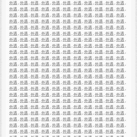
外遇
,
外遇
,
外遇
,
外遇
,
外遇
,
外遇
,
外遇
,
外遇
,
外遇
,
外遇
,
外遇
,
外遇
,
外遇
,
外遇
,
外遇
,
外遇
,
外遇
,
外遇
,
外遇
,
外遇
,
外遇
,
外遇
,
外遇
,
外遇
,
外遇
,
外遇
,
外遇
,
外遇
,
外遇
,
外遇
,
外遇
,
外遇
,
外遇
,
外遇
,
外遇
,
外遇
,
外遇
,
外遇
,
外遇
,
外遇
,
外遇
,
外遇
,
外遇
,
外遇
,
外遇
,
外遇
,
外遇
,
外遇
,
外遇
,
外遇
,
外遇
,
外遇
,
外遇
,
外遇
,
外遇
,
外遇
,
外遇
,
外遇
,
外遇
,
外遇
,
外遇
,
外遇
,
外遇
,
外遇
,
外遇
,
外遇
,
外遇
,
外遇
,
外遇
,
外遇
,
外遇
,
外遇
,
外遇
,
外遇
,
外遇
,
外遇
,
外遇
,
外遇
,
外遇
,
外遇
,
外遇
,
外遇
,
外遇
,
外遇
,
外遇
,
外遇
,
外遇
,
外遇
,
外遇
,
外遇
,
外遇
,
外遇
,
外遇
,
外遇
,
外遇
,
外遇
,
外遇
,
外遇
,
外遇
,
外遇
,
外遇
,
外遇
,
外遇
,
外遇
,
外遇
,
外遇
,
外遇
,
外遇
,
外遇
,
外遇
,
外遇
,
外遇
,
外遇
,
外遇
,
外遇
,
外遇
,
外遇
,
外遇
,
外遇
,
外遇
,
外遇
,
外遇
,
外遇
,
外遇
,
外遇
,
外遇
,
外遇
,
外遇
,
外遇
,
外遇
,
外遇
,
外遇
,
外遇
,
外遇
,
外遇
,
外遇
,
外遇
,
外遇
,
外遇
,
外遇
,
外遇
,
外遇
,
外遇
,
外遇
,
外遇
,
外遇
,
外遇
,
外遇
,
外遇
,
外遇
,
外遇
,
外遇
,
外遇
,
外遇
,
外遇
,
外遇
,
外遇
,
外遇
,
外遇
,
外遇
,
外遇
,
外遇
,
外遇
,
外遇
,
外遇
,
外遇
,
外遇
,
外遇
,
外遇
,
外遇
,
外遇
,
外遇
,
外遇
,
外遇
,
外遇
,
外遇
,
外遇
,
外遇
,
外遇
,
外遇
,
外遇
,
外遇
,
外遇
,
外遇
,
外遇
,
外遇
,
外遇
,
外遇
,
外遇
,
外遇
,
外遇
,
外遇
,
外遇
,
外遇
,
外遇
,
外遇
,
外遇
,
外遇
,
外遇
,
外遇
,
外遇
,
外遇
,
外遇
,
外遇
,
外遇
,
外遇
,
外遇
,
外遇
,
外遇
,
外遇
,
外遇
,
外遇
,
外遇
,
外遇
,
外遇
,
外遇
,
外遇
,
外遇
,
外遇
,
外遇
,
外遇
,
外遇
,
外遇
,
外遇
,
外遇
,
外遇
,
外遇
,
外遇
,
外遇
,
外遇
,
外遇
,
外遇
,
外遇
,
外遇
,
外遇
,
外遇
,
外遇
,
外遇
,
外遇
,
外遇
,
外遇
,
外遇
,