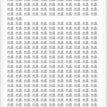
外遇
,
外遇
,
外遇
,
外遇
,
外遇
,
外遇
,
外遇
,
外遇
,
外遇
,
外遇
,
外遇
,
外遇
,
外遇
,
外遇
,
外遇
,
外遇
,
外遇
,
外遇
,
外遇
,
外遇
,
外遇
,
外遇
,
外遇
,
外遇
,
外遇
,
外遇
,
外遇
,
外遇
,
外遇
,
外遇
,
外遇
,
外遇
,
外遇
,
外遇
,
外遇
,
外遇
,
外遇
,
外遇
,
外遇
,
外遇
,
外遇
,
外遇
,
外遇
,
外遇
,
外遇
,
外遇
,
外遇
,
外遇
,
外遇
,
外遇
,
外遇
,
外遇
,
外遇
,
外遇
,
外遇
,
外遇
,
外遇
,
外遇
,
外遇
,
外遇
,
外遇
,
外遇
,
外遇
,
外遇
,
外遇
,
外遇
,
外遇
,
外遇
,
外遇
,
外遇
,
外遇
,
外遇
,
外遇
,
外遇
,
外遇
,
外遇
,
外遇
,
外遇
,
外遇
,
外遇
,
外遇
,
外遇
,
外遇
,
外遇
,
外遇
,
外遇
,
外遇
,
外遇
,
外遇
,
外遇
,
外遇
,
外遇
,
外遇
,
外遇
,
外遇
,
外遇
,
外遇
,
外遇
,
外遇
,
外遇
,
外遇
,
外遇
,
外遇
,
外遇
,
外遇
,
外遇
,
外遇
,
外遇
,
外遇
,
外遇
,
外遇
,
外遇
,
外遇
,
外遇
,
外遇
,
外遇
,
外遇
,
外遇
,
外遇
,
外遇
,
外遇
,
外遇
,
外遇
,
外遇
,
外遇
,
外遇
,
外遇
,
外遇
,
外遇
,
外遇
,
外遇
,
外遇
,
外遇
,
外遇
,
外遇
,
外遇
,
外遇
,
外遇
,
外遇
,
外遇
,
外遇
,
外遇
,
外遇
,
外遇
,
外遇
,
外遇
,
外遇
,
外遇
,
外遇
,
外遇
,
外遇
,
外遇
,
外遇
,
外遇
,
外遇
,
外遇
,
外遇
,
外遇
,
外遇
,
外遇
,
外遇
,
外遇
,
外遇
,
外遇
,
外遇
,
外遇
,
外遇
,
外遇
,
外遇
,
外遇
,
外遇
,
外遇
,
外遇
,
外遇
,
外遇
,
外遇
,
外遇
,
外遇
,
外遇
,
外遇
,
外遇
,
外遇
,
外遇
,
外遇
,
外遇
,
外遇
,
外遇
,
外遇
,
外遇
,
外遇
,
外遇
,
外遇
,
外遇
,
外遇
,
外遇
,
外遇
,
外遇
,
外遇
,
外遇
,
外遇
,
外遇
,
外遇
,
外遇
,
外遇
,
外遇
,
外遇
,
外遇
,
外遇
,
外遇
,
外遇
,
外遇
,
外遇
,
外遇
,
外遇
,
外遇
,
外遇
,
外遇
,
外遇
,
外遇
,
外遇
,
外遇
,
外遇
,
外遇
,
外遇
,
外遇
,
外遇
,
外遇
,
外遇
,
外遇
,
外遇
,
外遇
,
外遇
,
外遇
,