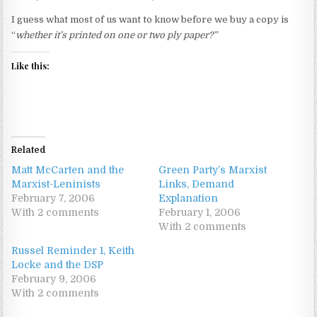
I guess what most of us want to know before we buy a copy is
“
whether it’s printed on one or two ply paper?”
Like this:
Related
Matt McCarten and the
Green Party’s Marxist
Marxist-Leninists
Links, Demand
February 7, 2006
Explanation
With 2 comments
February 1, 2006
With 2 comments
Russel Reminder 1, Keith
Locke and the DSP
February 9, 2006
With 2 comments