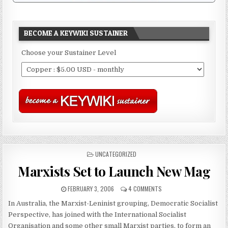
BECOME A KEYWIKI SUSTAINER
Choose your Sustainer Level
POSTED
UNCATEGORIZED
IN
Marxists Set to Launch New Mag
FEBRUARY 3, 2006
4 COMMENTS
In Australia, the Marxist-Leninist grouping, Democratic Socialist
Perspective, has joined with the International Socialist
Organisation and some other small Marxist parties, to form an