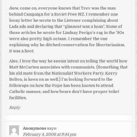
Aww, come on, everyone knows that Trev was the man
behind Campaign for a Soviet Free NZ. I remember one
loony letter he wrote to the Listener complaining about
Lada ads and declaring that “glasnost was a hoax”. Some of
those articles he wrote for Lindsay Perigo’s rag in the ’90s
were also pretty high-octane. I remember the one
explaining why he ditched conservatism for libertarianism,
it was a hoot.
Also, I love the way he seems intent on telling the world how
Matt McCarten associates with communists. (Something that
his old mate from the Nationalist Workers Party, Kerry
Bolton, is keen on as well.) I’m looking forward to the
followups on how the Pope has been known to attend
Catholic masses, and how bears don’t have proper toilet
facilities.
Reply
Anonymous
says:
February 4, 2006 at 9:44 pm