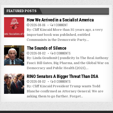
FEATURED POSTS
How We Arrived in a Socialist America
2026-08-06
1 COMMENT
By: Cliff Kincaid More than 35 years ago, a very
important book was published, entitled
Communists in the Democratic Party....
The Sounds of Silence
2026-08-02
0 COMMENTS
By: Linda Goudsmit | pundicity In The Real Anthony
Fauci: Bill Gates, Big Pharma, and the Global War on
Democracy and Public Health (2021),...
RINO Senators A Bigger Threat Than DSA
2026-08-02
0 COMMENTS
By: Cliff Kincaid President Trump wants Todd
Blanche confirmed as Attorney General. We are
asking them to go further. Forget...