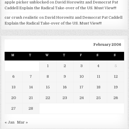
apple picker unblocked
on
David Horowitz and Democrat Pat
Caddell Explain the Radical Take-over of the US. Must View!!!
car crush realistic
on
David Horowitz and Democrat Pat Caddell
Explain the Radical Take-over of the US. Must View!!!
February 2006
M
T
W
T
F
S
S
1
2
3
4
5
6
7
8
9
10
11
12
13
14
15
16
17
18
19
20
21
22
23
24
25
26
27
28
« Jan
Mar »