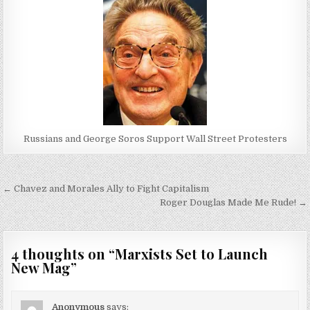
Russians and George Soros Support Wall Street Protesters
Post
← Chavez and Morales Ally to Fight Capitalism
navigation
Roger Douglas Made Me Rude! →
4 thoughts on “
Marxists Set to Launch
New Mag
”
Anonymous
says: