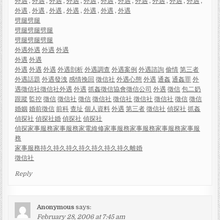
外遇
,
外遇
,
外遇
,
外遇
,
外遇
,
外遇
,
外遇
,
外遇
,
外遇
,
外遇
,
外遇
,
外遇
,
外遇
,
外遇
,
外遇
,
外遇
,
外遇
,
外遇
劈腿
劈腿
劈腿
劈腿
劈腿
劈腿
劈腿
劈腿
外遇
外遇
外遇
外遇
外遇
外遇
外遇
外遇
外遇
外遇剖析
外遇調查
外遇案例
外遇諮詢
偷情
第三者
外遇話題
外遇發洩
感情挽回
徵信社
外遇心態
外遇
通姦
通姦罪
外
遇
徵信社
徵信社
外遇
外遇
抓姦
徵信協會
徵信公司
外遇
徵信
包二奶
跟蹤
監控
徵信
徵信社
徵信
徵信社
徵信社
徵信社
徵信社
徵信
徵信
婚姻
婚前徵信
前科
查址
個人資料
外遇
第三者
徵信社
偵探社
抓姦
偵探社
偵探社婚
偵探社
偵探社
偵探
家事服務
家事服務
家電維修
家事服務
家事服務
家事服務
家事服
務
家事服務
持久
持久
持久
持久
持久
持久
持久
離婚
徵信社
Reply
Anonymous
says:
February 28, 2006 at 7:45 am