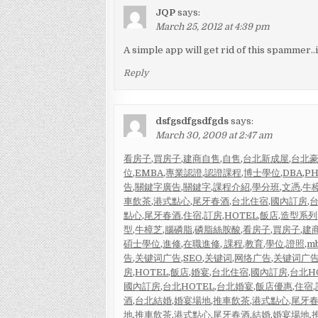
JQP
says:
March 25, 2012 at 4:39 pm
A simple app will get rid of this spammer..it
Reply
dsfgsdfgsdfgds
says:
March 30, 2009 at 2:47 am
看房子
,
買房子
,
建商自售
,
自售
,
台北新成屋
,
台北
位
,
EMBA
,
專業認證
,
認證課程
,
博士學位
,
DBA
,
P
告
,
關鍵字廣告
,
關鍵字
,
課程介紹
,
學分班
,
文憑
,
牛
車飲茶
,
港式點心
,
尾牙春酒
,
台北住宿
,
國內訂房
,
台
點心
,
尾牙春酒
,
住宿
,
訂房
,
HOTEL
,
飯店
,
造型系列
型
,
牛樟芝
,
腦磷脂
,
磷脂絲胺酸
,
看房子
,
買房子
,
建
碩士學位
,
進修
,
在職進修
,
課程
,
教育
,
學位
,
證照
,
m
告
,
关键词广告
,
SEO
,
关键词
,
网络广告
,
关键词广
房
,
HOTEL
,
飯店
,
婚宴
,
台北住宿
,
國內訂房
,
台北H
國內訂房
,
台北HOTEL
,
台北婚宴
,
飯店優惠
,
住宿
,
酒
,
台北結婚
,
婚宴場地
,
推車飲茶
,
港式點心
,
尾牙
地
,
推車飲茶
,
港式點心
,
尾牙春酒
,
結婚
,
婚宴場地
,