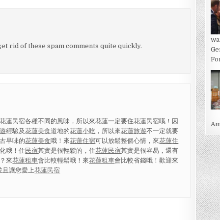
wa
 get rid of these spam comments quite quickly.
Ge
For
花蓮民宿
各種不同的風味，所以來
花蓮
一定要住
花蓮民宿
哦！因
Ame
遊
經驗及
花蓮美食
道地的
花蓮小吃
，所以來
花蓮旅遊
不一定就要
古早味的
花蓮美食
哦！來
花蓮住宿
可以放鬆整個心情，來
花蓮住
化哦！住
民宿
其實是很輕鬆的，住
花蓮民宿
其實是很容易，還有
？來
花蓮租車
會比較輕鬆哦！來
花蓮租車
會比較省錢哦！歡迎來
並且讓您愛上
花蓮民宿