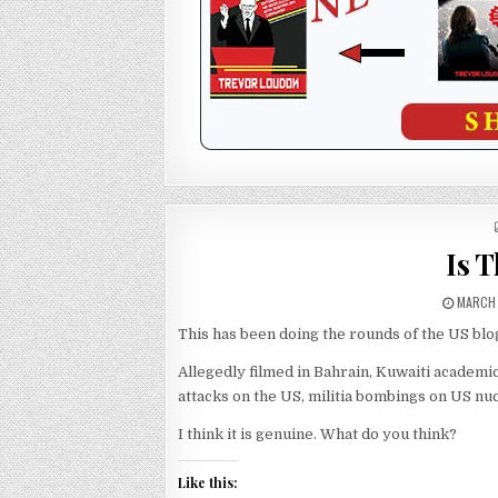
Is T
MARCH 
This has been doing the rounds of the US bl
Allegedly filmed in Bahrain, Kuwaiti academic
attacks on the US, militia bombings on US nuc
I think it is genuine. What do you think?
Like this: