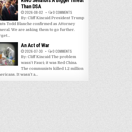
RINO Senators A Bigger Threat
Than DSA
2026-08-02
0 COMMENTS
By: Cliff Kincaid President Trump
nts Todd Blanche confirmed as Attorney
neral. We are asking them to go further.
get...
An Act of War
2026-07-30
0 COMMENTS
By: Cliff Kincaid The problem
wasn’t Fauci; it was Red China.
The communists killed 1.2 million
ricans. It wasn’t a...