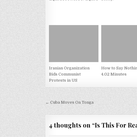
Iranian Organization
How to Say Nothin
Bids Communist
4.02 Minutes
Protests in US
Post
← Cuba Moves On Tonga
navigation
4 thoughts on “
Is This For Re