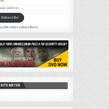
ail.
ail
dress
Subscribe
in 266 other subscribers
SITE METER