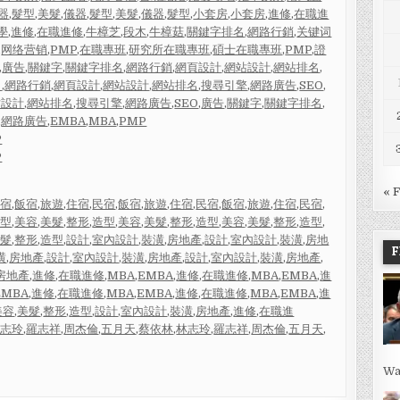
器
,
髮型
,
美髮
,
儀器
,
髮型
,
美髮
,
儀器
,
髮型
,
小套房
,
小套房
,
進修
,
在職進
學
,
進修
,
在職進修
,
牛樟芝
,
段木
,
牛樟菇
,
關鍵字排名
,
網路行銷
,
关键词
,
网络营销
,
PMP
,
在職專班
,
研究所在職專班
,
碩士在職專班
,
PMP
,
證
,
廣告
,
關鍵字
,
關鍵字排名
,
網路行銷
,
網頁設計
,
網站設計
,
網站排名
,
名
,
網路行銷
,
網頁設計
,
網站設計
,
網站排名
,
搜尋引擎
,
網路廣告
,
SEO
,
站設計
,
網站排名
,
搜尋引擎
,
網路廣告
,
SEO
,
廣告
,
關鍵字
,
關鍵字排名
,
,
網路廣告
,
EMBA
,
MBA
,
PMP
P
P
« 
民宿
,
飯宿
,
旅遊
,
住宿
,
民宿
,
飯宿
,
旅遊
,
住宿
,
民宿
,
飯宿
,
旅遊
,
住宿
,
民宿
,
造型
,
美容
,
美髮
,
整形
,
造型
,
美容
,
美髮
,
整形
,
造型
,
美容
,
美髮
,
整形
,
造型
,
美髮
,
整形
,
造型
,
設計
,
室內設計
,
裝潢
,
房地產
,
設計
,
室內設計
,
裝潢
,
房地
F
潢
,
房地產
,
設計
,
室內設計
,
裝潢
,
房地產
,
設計
,
室內設計
,
裝潢
,
房地產
,
房地產
,
進修
,
在職進修
,
MBA
,
EMBA
,
進修
,
在職進修
,
MBA
,
EMBA
,
進
EMBA
,
進修
,
在職進修
,
MBA
,
EMBA
,
進修
,
在職進修
,
MBA
,
EMBA
,
進
美容
,
美髮
,
整形
,
造型
,
設計
,
室內設計
,
裝潢
,
房地產
,
進修
,
在職進
林志玲
,
羅志祥
,
周杰倫
,
五月天
,
蔡依林
,
林志玲
,
羅志祥
,
周杰倫
,
五月天
,
Wa