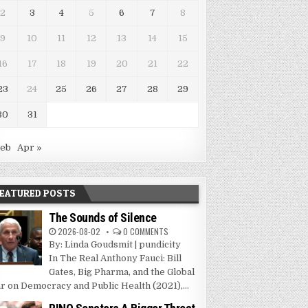
2
3
4
5
6
7
8
9
10
11
12
13
14
15
16
17
18
19
20
21
22
23
24
25
26
27
28
29
30
31
Feb
Apr »
EATURED POSTS
The Sounds of Silence
2026-08-02
0 COMMENTS
By: Linda Goudsmit | pundicity
In The Real Anthony Fauci: Bill
Gates, Big Pharma, and the Global
r on Democracy and Public Health (2021),...