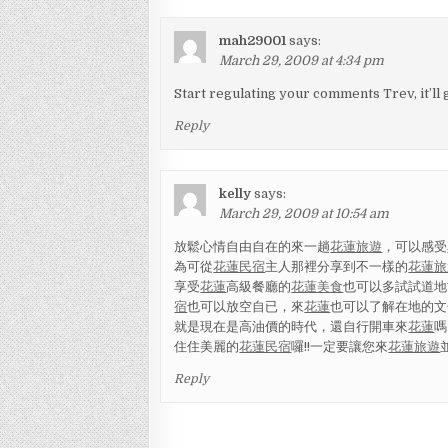
mah29001
says:
March 29, 2009 at 4:34 pm
Start regulating your comments Trev, it’ll
Reply
kelly
says:
March 29, 2009 at 10:54 am
放鬆心情自由自在的來一趟
花蓮旅遊
，可以感受
為可從
花蓮民宿
主人那裡分享到不一樣的
花蓮旅
享受
花蓮
高級餐廳的
花蓮美食
也可以多試試道地
宿
也可以放空自已，來
花蓮
也可以了解在地的文
就是現在是高油價的時代，還自行開車來
花蓮
嗎
住住美麗的
花蓮民宿
囉!!一定要讓您來
花蓮旅遊
Reply