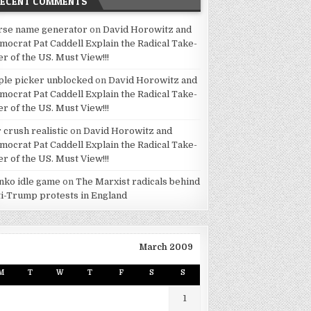
RECENT COMMENTS
rse name generator
on
David Horowitz and
mocrat Pat Caddell Explain the Radical Take-
er of the US. Must View!!!
ple picker unblocked
on
David Horowitz and
mocrat Pat Caddell Explain the Radical Take-
er of the US. Must View!!!
 crush realistic
on
David Horowitz and
mocrat Pat Caddell Explain the Radical Take-
er of the US. Must View!!!
inko idle game
on
The Marxist radicals behind
ti-Trump protests in England
March 2009
M
T
W
T
F
S
S
1