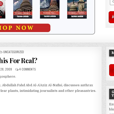
POSTED
UNCATEGORIZED
M
IN
his For Real?
28, 2009
4 COMMENTS
ogosphere.
, Abdullah Fahd Abd Al-A’Aziz Al-Nafisi, discusses anthrax
lear plants, intimidating journalists and other pleasantries.
G
Y
En
bl