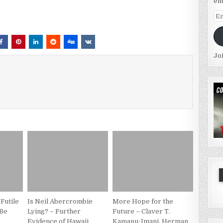
em
Em
Ad
Jo
 Futile
Is Neil Abercrombie
More Hope for the
 Be
Lying? – Further
Future – Claver T.
Evidence of Hawaii
Kamanu-Imani, Herman