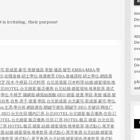
no
De
 is irritating.. their purpose!
ov
ap
De
ov
car
De
豪宅
,
新成屋
,
豪宅
,
美髮儀器
,
美髮
,
儀器
,
髮型
,
EMBA
,
MBA
,
學
ov
HD
,
在職進修
,
碩士學位
,
推廣教育
,
DBA
,
進修課程
,
碩士學位
,
網路廣
pl
樟芝
,
段木
,
牛樟菇
,
日式料理
,
台北居酒屋
,
日本料理
,
結婚
,
婚宴場地
,
推
an
北HOTEL
,
台北婚宴
,
飯店優惠
,
台北結婚
,
婚宴場地
,
推車飲茶
,
港式
,
學位
,
牛樟芝
,
腦磷脂
,
磷脂絲胺酸
,
SEO
,
婚宴
,
捷運
,
學區
,
美髮
,
儀器
,
髮
商自售
,
自售
,
房子
,
捷運
,
學區
,
台北新成屋
,
台北豪宅
,
新成屋
,
豪宅
,
學位
,
ba
,
文憑
,
學分班
,
網路廣告
,
關鍵字廣告
,
關鍵字
,
SEO
,
关键词
,
网络广
告
,
SEO
,
台北住宿
,
國內訂房
,
台北HOTEL
,
台北婚宴
,
飯店優惠
,
住宿
,
訂
OTEL
,
台北婚宴
,
飯店優惠
,
住宿
,
訂房
,
HOTEL
,
飯店
,
婚宴
,
台北住宿
,
訂房
,
HOTEL
,
飯店
,
婚宴
,
結婚
,
婚宴場地
,
推車飲茶
,
港式點心
,
尾牙春
春酒
,
結婚
,
婚宴場地
,
推車飲茶
,
港式點心
,
尾牙春酒
,
台北結婚
,
婚宴場
推車飲茶
,
港式點心
,
尾牙春酒
,
台北結婚
,
婚宴場地
,
推車飲茶
,
港式點