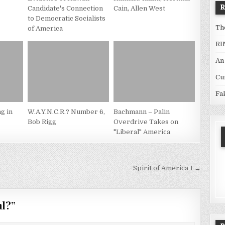
Candidate's Connection
Cain, Allen West
to Democratic Socialists
Th
of America
RI
An
Cu
Fa
g in
W.A.Y.N.C.R.? Number 6,
Bachmann – Palin
Bob Rigg
Overdrive Takes on
"Liberal" America
Spirit of America 1 →
al?
”