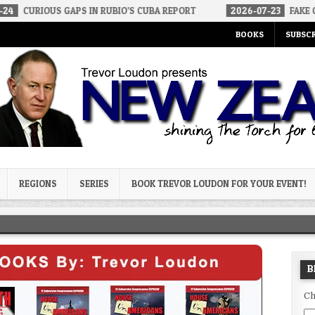
 GAPS IN RUBIO’S CUBA REPORT
2026-07-23
FAKE CONSERVATIVE
BOOKS
SUBSCR
og
REGIONS
SERIES
BOOK TREVOR LOUDON FOR YOUR EVENT!
B
Ch