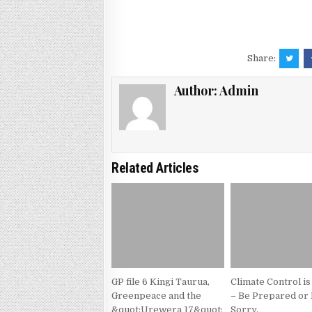
Share:
Author:
Admin
Related Articles
GP file 6 Kingi Taurua,
Climate Control is
Greenpeace and the
– Be Prepared or
&quot;Urewera 17&quot;
Sorry.