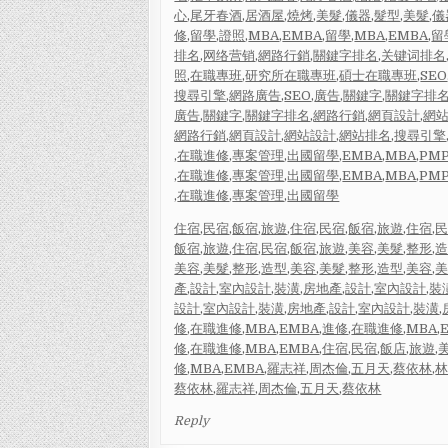
心
,
尾牙春酒
,
居酒屋
,
燒烤
,
美髮
,
儀器
,
髮型
,
美髮
,
儀
修
,
留學
,
證照
,
MBA
,
EMBA
,
留學
,
MBA
,
EMBA
,
留
排名
,
网络营销
,
網路行銷
,
關鍵字排名
,
关键词排名
照
,
在職專班
,
研究所在職專班
,
碩士在職專班
,
SEO
搜尋引擎
,
網路廣告
,
SEO
,
廣告
,
關鍵字
,
關鍵字排
廣告
,
關鍵字
,
關鍵字排名
,
網路行銷
,
網頁設計
,
網
網路行銷
,
網頁設計
,
網站設計
,
網站排名
,
搜尋引擎
,
在職進修
,
專案管理
,
出國留學
,
EMBA
,
MBA
,
PM
,
在職進修
,
專案管理
,
出國留學
,
EMBA
,
MBA
,
PM
,
在職進修
,
專案管理
,
出國留學
住宿
,
民宿
,
飯宿
,
旅遊
,
住宿
,
民宿
,
飯宿
,
旅遊
,
住宿
,
飯宿
,
旅遊
,
住宿
,
民宿
,
飯宿
,
旅遊
,
美容
,
美髮
,
整形
,
美容
,
美髮
,
整形
,
造型
,
美容
,
美髮
,
整形
,
造型
,
美容
,
產
,
設計
,
室內設計
,
裝潢
,
房地產
,
設計
,
室內設計
,
裝
設計
,
室內設計
,
裝潢
,
房地產
,
設計
,
室內設計
,
裝潢
,
修
,
在職進修
,
MBA
,
EMBA
,
進修
,
在職進修
,
MBA
,
修
,
在職進修
,
MBA
,
EMBA
,
住宿
,
民宿
,
飯店
,
旅遊
,
修
,
MBA
,
EMBA
,
羅志祥
,
周杰倫
,
五月天
,
蔡依林
,
蔡依林
,
羅志祥
,
周杰倫
,
五月天
,
蔡依林
Reply